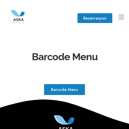
Rezervasyon
Barcode Menu
Barcode Menu
Aska’nın Dünyası
Aska Lara Resort & SPA
Eğlencenin Kalbi
Aska Bayview Resort
Business Club