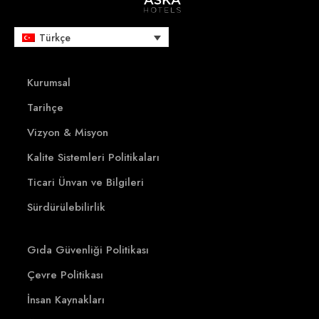
Aska Just In Beach​
Rezervasyon
Aska News
Türkçe
Kurumsal
İletişim
Kurumsal
Sürdürülebilirlik
Tarihçe
Rezervasyon (0242) 320 57 00
Vizyon & Misyon
Kalite Sistemleri Politikaları
Ticari Ünvan ve Bilgileri
Sürdürülebilirlik
Gıda Güvenliği Politikası
Çevre Politikası
İnsan Kaynakları