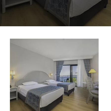
Мир Аска
Aska Lara Resort & SPA
Сердце развлечений
Bayview Resort
Бизнес-клуб
Just In Beach​
Бронирование