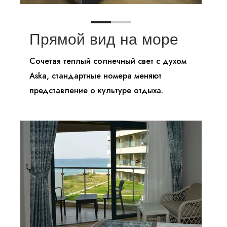
Bayview Resort
О Нас
Аска Новости
Прямой вид на море
Контакты
Сочетая теплый солнечный свет с духом
Бронирование (0242) 320 57 00
Aska, стандартные номера меняют
представление о культуре отдыха.