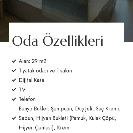
Oda Özellikleri
Aska’nın Dünyası
Aska Lara Resort & SPA
Eğlencenin Kalbi
Aska Bayview Resort
Alan: 29 m2
Business Club
Aska Just In Beach​
Rezervasyon
1 yatak odası ve 1 salon
Aska News
Dijital Kasa
Kurumsal
TV
İletişim
Telefon
Sürdürülebilirlik
Banyo Buklet: Şampuan, Duş Jeli, Saç Kremi,
Rezervasyon (0242) 320 57 00
Sabun, Hijyen Bukleti (Pamuk, Kulak Çöpü,
Hijyen Çantası), Krem