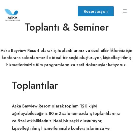
Rezervasyon
Toplantı & Seminer
Aska Bayview Resort olarak iş toplantılarınız ve özel etkinlikleriniz için
konferans salonlarımız ile ideal bir seçki oluşturuyor, kişiselleştirilmiş
hizmetlerimizle tüm programlarınıza zarif dokunuşlar katıyoruz.
Toplantılar
Aska
Bayview
Resort
olarak
toplam
120
kişiyi
ağırlayabileceğiniz
80
m2
salonumuzda
iş
toplantılarınız
ve
özel
etkinlikleriniz
ideal
bir
seçki
oluşturuyor,
Aska’nın Dünyası
kişiselleştirilmiş
hizmetlerimizle
konferanslarınıza
ve
Aska Lara Resort & SPA