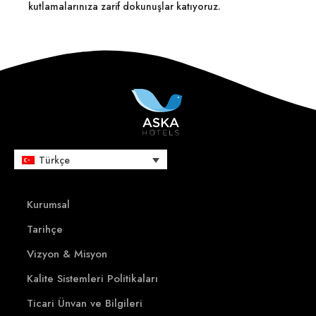
Eğlencenin Kalbi
kutlamalarınıza
zarif
dokunuşlar
katıyoruz.
Aska Bayview Resort
Business Club
Aska Just In Beach​
Rezervasyon
Aska News
Kurumsal
İletişim
Sürdürülebilirlik
Rezervasyon (0242) 320 57 00
Türkçe
Kurumsal
Tarihçe
Vizyon & Misyon
Kalite Sistemleri Politikaları
Ticari Ünvan ve Bilgileri