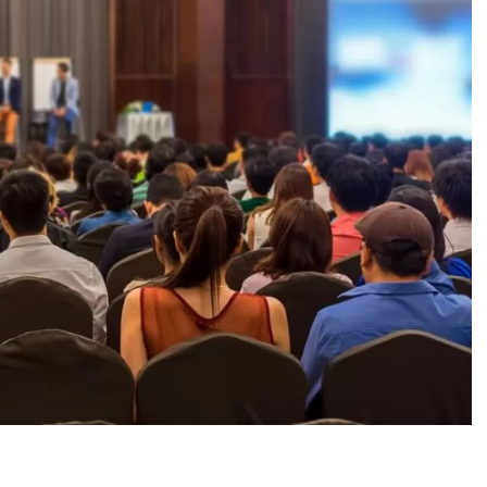
Askas Welt
Aska Lara Resort & 
Herz der
Bayview Resort
Unterhaltung
Just In Beach​
Business Club
Buchung
Institutionell
Aska News
Kontakt