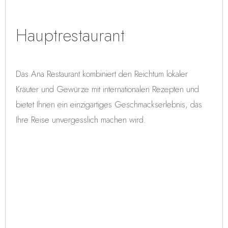
Hauptrestaurant
Das
Ana
Restaurant
kombiniert
den
Reichtum
lokaler
Kräuter
und
Gewürze
mit
internationalen
Rezepten
und
Askas Welt
bietet
Ihnen
ein
einzigartiges
Geschmackserlebnis,
das
Aska Lara Resort & SPA
Herz der Unterhaltung
Ihre
Reise
unvergesslich
machen
wird.
Bayview Resort
Business Club
Just In Beach​
Buchung
Institutionell
Aska News
Kontakt
Rezervasyon (0242) 320 57 00