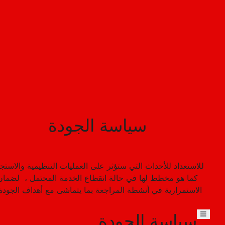
عالم أسكا
قلب المرح
نادي رجال الأعمال
الحجز
Aska News
معلومات عنا
الاتصالات
Rezervasyon
(0242) 320 57 00
Tripadvisor
Youtube
Instagram
Twitter
Facebook
سياسة الجودة
Just In Beach​
Bayview Resort
Aska Lara Resort & SPA
Bayview Resort
للاستعداد للأحداث التي ستؤثر على العمليات التنظيمية والاستجا
كما هو مخطط لها في حالة انقطاع الخدمة المحتمل ، لضمان
الاستمرارية في أنشطة المراجعة بما يتماشى مع أهداف الجودة 
سياسة الجودة