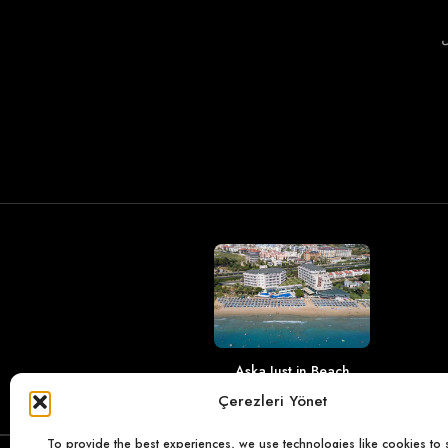
ل
Aska Just in Beach
Çerezleri Yönet
To provide the best experiences, we use technologies like cookies to 