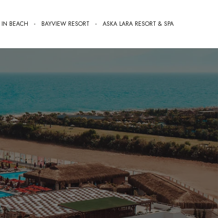
 IN BEACH​
-
BAYVIEW RESORT
-
ASKA LARA RESORT & SPA
Sizler İçin, Sizlerle Beraber
عالم أسكا