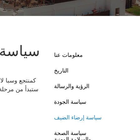
قلب المرح
نادي رجال
الأعمال
سياسة 
الحجز
معلومات عنا
Aska News
التاريخ
كمنتجع وسبا لا
معلومات عنا
الرؤية والرسالة
ستبدأ من مرحلة 
الاتصالات
سياسة الجودة
سياسة إرضاء الضيف
سياسة الصحة
(0242) 320 57 00
Rezervasyon
والسلامة المهنية