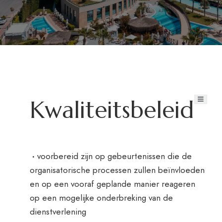
Aska’s wereld
Aska Lara Resort & SPA
Hart van Amusement
Bayview Resort
Businessclub
Kwaliteitsbeleid
Just In Beach​
Over Ons
Boeking
Aska News
Communicatie
·
voorbereid zijn op gebeurtenissen die de
Reservering (0242) 320 57 00
organisatorische processen zullen beïnvloeden
en op een vooraf geplande manier reageren
op een mogelijke onderbreking van de
dienstverlening