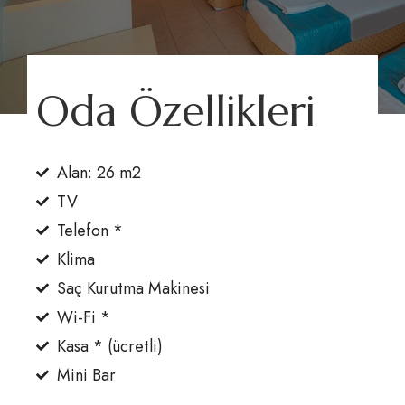
Oda Özellikleri
Aska’nın Dünyası
Aska Lara Resort & SPA
Eğlencenin Kalbi
Aska Bayview Resort
Business Club
Alan: 26 m2
Aska Just In Beach​
Rezervasyon
TV
Aska News
Kurumsal
Telefon *
İletişim
Klima
Sürdürülebilirlik
Saç Kurutma Makinesi
Wi-Fi *
Rezervasyon (0242) 320 57 00
Kasa * (ücretli)
Mini Bar